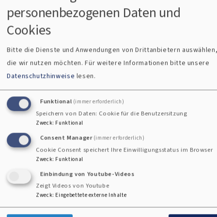
Abteilung K "Kirche und Gesellschaft"
personenbezogenen Daten und
Referat für Ökumene und Weltverantwortung
Cookies
Katharina-von-Bora-Str. 7-13, 80333 München
Tel. +49 (0)89 55 95 -0
Bitte die Dienste und Anwendungen von Drittanbietern auswählen
vertreten durch Kirchenrat Hans-Martin Gloel
die wir nutzen möchten.
Für weitere Informationen bitte unsere
Datenschutzhinweise
lesen.
Inhaltlich verantwortlich i.S.v. § 18 MStV:
Herr Pfarrer Martin Tontsch
Funktional
(immer erforderlich)
Arbeitsstelle kokon für konstruktive Konfliktbearbeitung
Speichern von Daten: Cookie für die Benutzersitzung
in der Evang.-Luth. Kirche in Bayern
Zweck
:
Funktional
Gudrunstr. 33, 90459 Nürnberg
Consent Manager
(immer erforderlich)
Tel.: 0911 4304 238
Cookie Consent speichert Ihre Einwilligungsstatus im Browser
arbeitsstelle-kokon@elkb.de
Zweck
:
Funktional
Einbindung von Youtube-Videos
Zeigt Videos von Youtube
Zweck
:
Eingebettete externe Inhalte